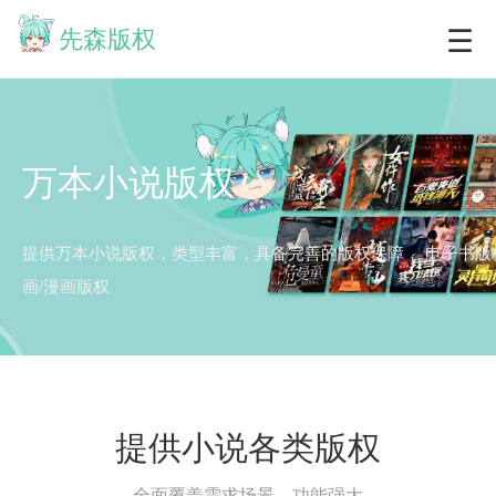
☰
先森版权
万本小说版权
提供万本小说版权，类型丰富，具备完善的版权保障，
电子书版
画/漫画版权
提供小说各类版权
全面覆盖需求场景，功能强大