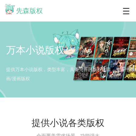
☰
先森版权
万本小说版权
提供万本小说版权，类型丰富，具备完善的版权保障，
电子书版
画/漫画版权
提供小说各类版权
全面覆盖需求场景，功能强大