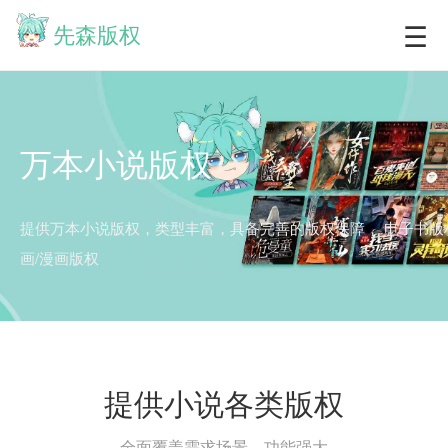
☰
先森版权
万本小说版权
提供万本小说版权，类型丰富，具备完善的版权保障，
电子书版
画/漫画版权
提供小说各类版权
全面覆盖需求场景，功能强大