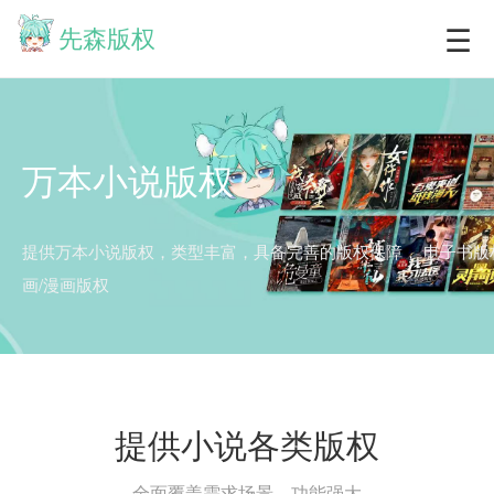
☰
先森版权
万本小说版权
提供万本小说版权，类型丰富，具备完善的版权保障，
电子书版
画/漫画版权
提供小说各类版权
全面覆盖需求场景，功能强大